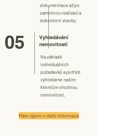
dokumentace až po
samotnou realizaci a
dokončení stavby.
05
Vyhledávání
nemovitostí
Na základě
individuálních
požadavků a potřeb
vyhledáme našim
klientům vhodnou
nemovitost.
Mám zájem o další informace