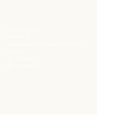
Sídlo společnosti:
RENTIRO SE
Vyšehradská 1349/2, Nové Město, 128 00
Praha 2
IČO:
29214653
DIČ: CZ29214653
frontoffice@rentiro.com
+420 773 782 765
Společnost zapsaná u městského soudu
v Praze, spisová značka H 250.
Areál Na Pomezí:
RENTIRO SE
Na Pomezí 1280/30